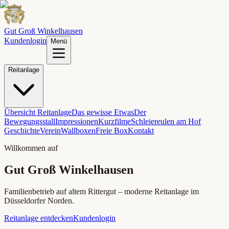
Gut Groß Winkelhausen
Kundenlogin
Menü
Reitanlage
Übersicht Reitanlage
Das gewisse Etwas
Der
Bewegungsstall
Impressionen
Kurzfilme
Schleiereulen am Hof
Geschichte
Verein
Wallboxen
Freie Box
Kontakt
Willkommen auf
Gut Groß Winkelhausen
Familienbetrieb auf altem Rittergut – moderne Reitanlage im
Düsseldorfer Norden.
Reitanlage entdecken
Kundenlogin